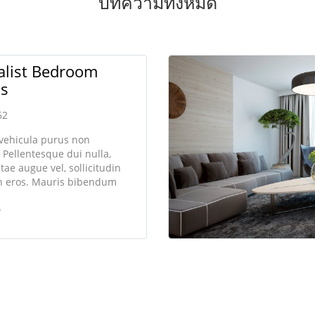
บทความทั้งหมด
list Bedroom
ns
62
 vehicula purus non
Pellentesque dui nulla,
itae augue vel, sollicitudin
in eros. Mauris bibendum
 feugiat.