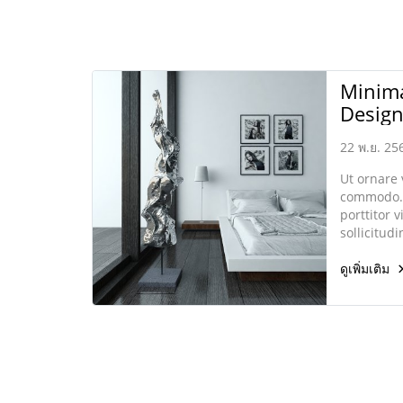
Minima
Desig
22 พ.ย. 25
Ut ornare
commodo. 
porttitor v
sollicitud
elementum
ดูเพิ่มเติม