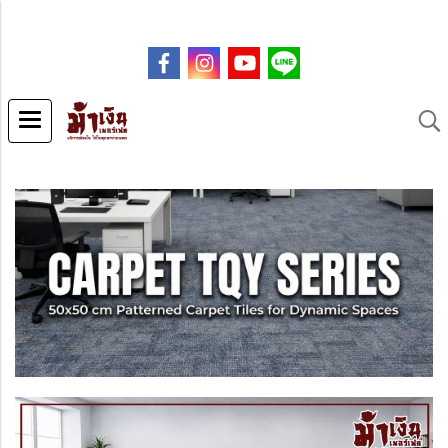
.co
m