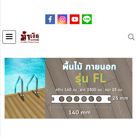
.co
m